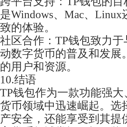
跨平台支持：TP钱包的
是Windows、Mac、L
致的体验。
社区合作：TP钱包致力
动数字货币的普及和发展
的用户和资源。
10.结语
TP钱包作为一款功能强
货币领域中迅速崛起。选
产安全，还能享受到其提