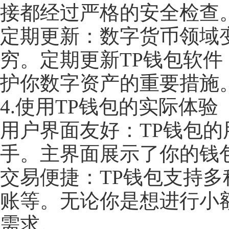
接都经过严格的安全检查
定期更新：数字货币领域
穷。定期更新TP钱包软
护你数字资产的重要措施
4.使用TP钱包的实际体验
用户界面友好：TP钱包
手。主界面展示了你的钱
交易便捷：TP钱包支持
账等。无论你是想进行小
需求。