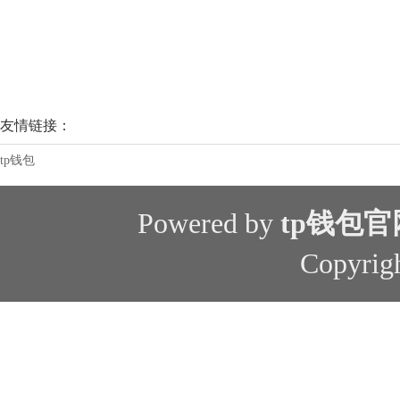
友情链接：
tp钱包
Powered by
tp钱包
Copyrig