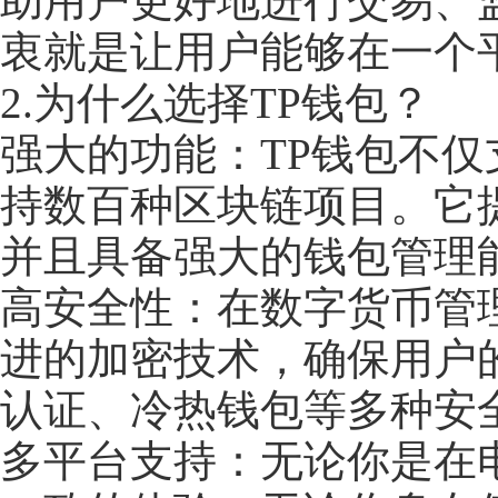
助用户更好地进行交易、
衷就是让用户能够在一个
2.为什么选择TP钱包？
强大的功能：TP钱包不
持数百种区块链项目。它
并且具备强大的钱包管理
高安全性：在数字货币管
进的加密技术，确保用户
认证、冷热钱包等多种安
多平台支持：无论你是在